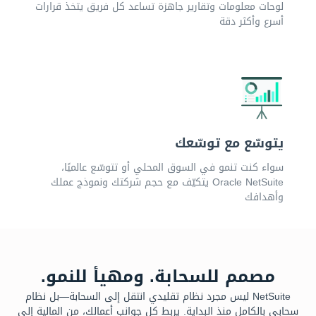
لوحات معلومات وتقارير جاهزة تساعد كل فريق يتخذ قرارات
أسرع وأكثر دقة
يتوسّع مع توسّعك
سواء كنت تنمو في السوق المحلي أو تتوسّع عالميًا،
Oracle NetSuite يتكيّف مع حجم شركتك ونموذج عملك
وأهدافك
مصمم للسحابة. ومهيأ للنمو.
NetSuite ليس مجرد نظام تقليدي انتقل إلى السحابة—بل نظام
سحابي بالكامل منذ البداية. يربط كل جوانب أعمالك، من المالية إلى