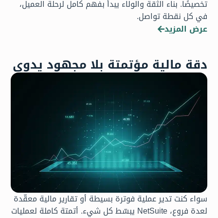
تخصيصًا. بناء الثقة والولاء يبدأ بفهم كامل لرحلة العميل،
في كل نقطة تواصل.
عرض المزيد
دقة مالية مؤتمتة بلا مجهود يدوي
سواء كنت تدير عملية فوترة بسيطة أو تقارير مالية معقّدة
لعدة فروع، NetSuite يبسّط كل شيء. أتمتة كاملة لعمليات